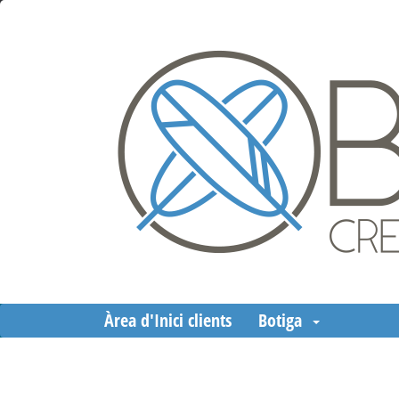
Àrea d'Inici clients
Botiga