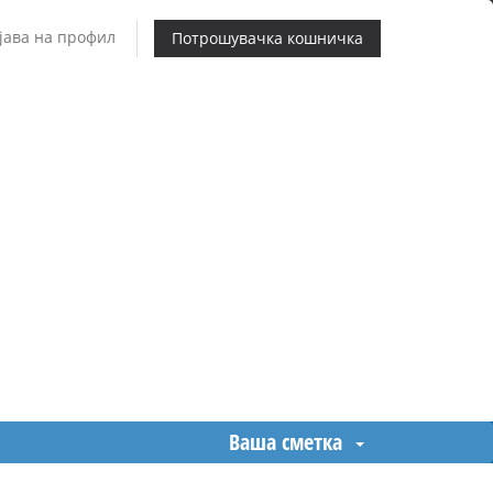
јава на профил
Потрошувачка кошничка
Ваша сметка