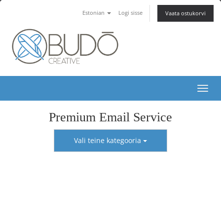
Estonian
Logi sisse
Vaata ostukorvi
Lüli
Premium Email Service
Vali teine kategooria