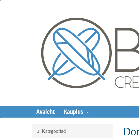
Avaleht
Kauplus
Dom
Kategooriad