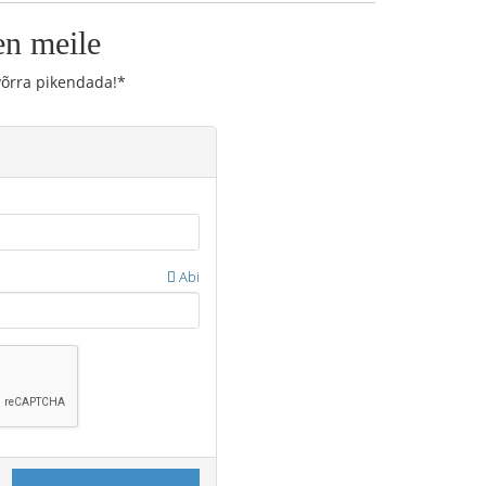
n meile
võrra pikendada!*
Abi