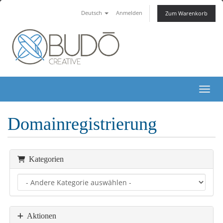
Deutsch
Anmelden
Zum Warenkorb
Nav
Domainregistrierung
Kategorien
Aktionen