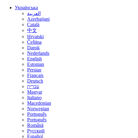
Українська
العربية
Azerbaijani
Català
中文
Hrvatski
Čeština
Dansk
Nederlands
English
Estonian
Persian
Français
Deutsch
עברית
Magyar
Italiano
Macedonian
Norwegian
Português
Português
Română
Русский
Español